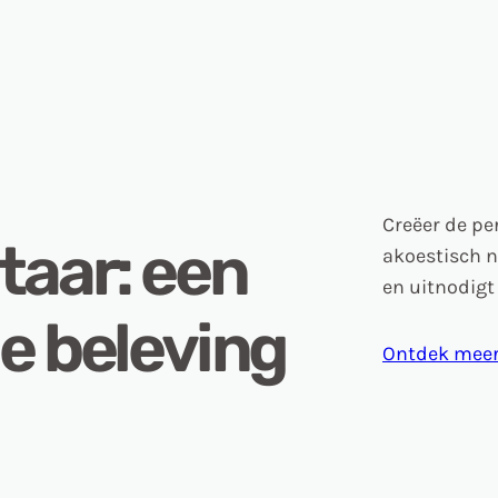
Creëer de pe
taar: een
akoestisch n
en uitnodigt
e beleving
Ontdek mee