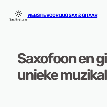
Ga
naar
WEBSITE VOOR DUO SAX & GITAAR
de
inhoud
Saxofoon en gi
unieke muzikal